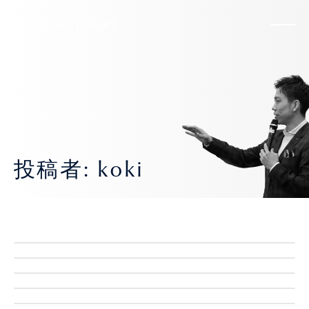
KOKI MAEBORI
投稿者: koki
スキーしか知らなかった自分が、今ここに
いる理由。
講演家として伝えたいこと
自己紹介
自己紹介〜3歳から20年続けたスキーが人
信用と信頼。遅刻＝◯◯と同じ。
仕事観
食べログ日本一のスペイン料理アカ【aca
生の軸〜
仕事観
1°】初体験で悶絶
アクティブ
雇われない生き方をオススメする理由
日常
自己紹介〜パラグライダーで空を飛ぶのが
【Family Time】野尻湖で初SUP
日常
自己紹介〜高校卒業してすぐに行った留学
当たり前だった幼少期〜