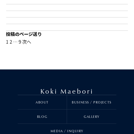
日常
【天職の見つけ方】なぜ9割の成功者は仕
で人生がひっくり返った話〜
アクティブ
事が好きで好きで仕方ないのか
自己紹介
仕事観
投稿のページ送り
1
2
…
9
次へ
Koki Maebori
ABOUT
BUSINESS / PROJECTS
BLOG
GALLERY
MEDIA / INQUIRY