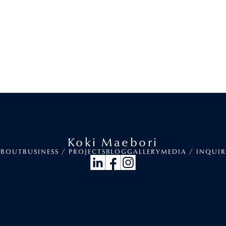
Koki Maebori
ABOUT
BUSINESS / PROJECTS
BLOG
GALLERY
MEDIA / INQUI