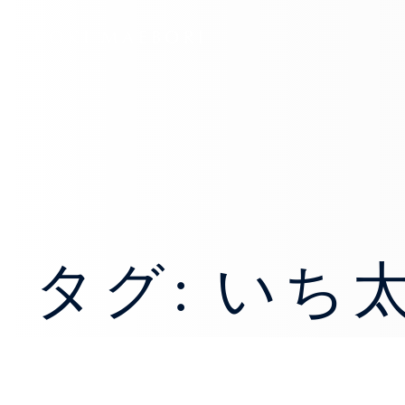
KOKI MAEBORI
タグ: いち
美食家の細金恒希さんと外苑前の
いち太さんへ
日常