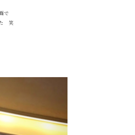
画で
た 笑