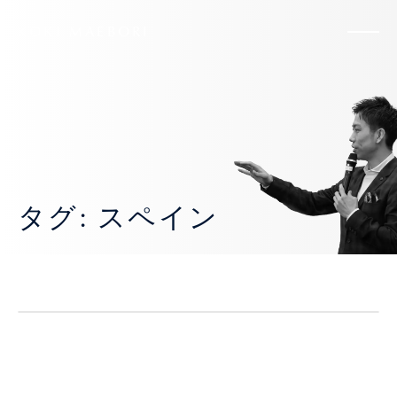
KOKI MAEBORI
タグ: スペイン
食べログ日本一のスペイン料理アカ【aca
1°】初体験で悶絶
日常