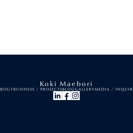
Koki Maebori
ABOUT
BUSINESS / PROJECTS
BLOG
GALLERY
MEDIA / INQUI